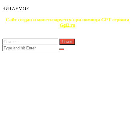
ЧИТАЕМОЕ
Сайт создан и монетизируется при помощи GPT сервиса
Ggl2.ru
Close
Найти:
Close
Search
for