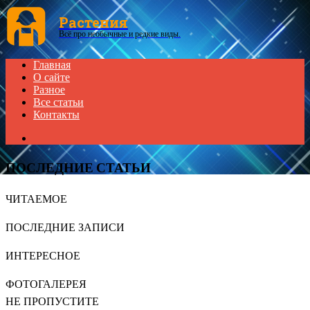
Menu
Растения
Всё про необычные и редкие виды.
Главная
О сайте
Разное
Все статьи
Контакты
Search
for
ПОСЛЕДНИЕ СТАТЬИ
ЧИТАЕМОЕ
ПОСЛЕДНИЕ ЗАПИСИ
ИНТЕРЕСНОЕ
ФОТОГАЛЕРЕЯ
НЕ ПРОПУСТИТЕ